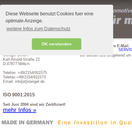
Diese Webseite benutzt Cookies fuer eine
optimale Anzeige.
weitere Infos zum Datenschutz
OK verstanden
Kontakt
Vielen Dank für Ihre E-Mail.
STENGEL GMBH
AKTUELLES
PRODUKTE
SERVI
Stengel GmbH
Wir werden uns umgehend um 
Karl-Arnold-Straße 22
D-47877 Willich
Telefon: +49/2154/911575
Telefax:+49/2154/911573
Email: info[at]stengel.de
ISO 9001:2015
Seit Juni 2004 sind wir Zertifiziert!
mehr Infos »