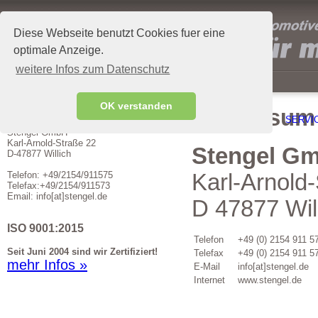
Diese Webseite benutzt Cookies fuer eine
optimale Anzeige.
weitere Infos zum Datenschutz
OK verstanden
Kontakt
Impressum
STENGEL GMBH
AKTUELLES
PRODUKTE
SERVI
Stengel GmbH
Karl-Arnold-Straße 22
Stengel G
D-47877 Willich
Telefon: +49/2154/911575
Karl-Arnold
Telefax:+49/2154/911573
Email: info[at]stengel.de
D 47877 Wil
ISO 9001:2015
Telefon
+49 (0) 2154 911 5
Seit Juni 2004 sind wir Zertifiziert!
Telefax
+49 (0) 2154 911 5
mehr Infos »
E-Mail
info[at]stengel.de
Internet
www.stengel.de