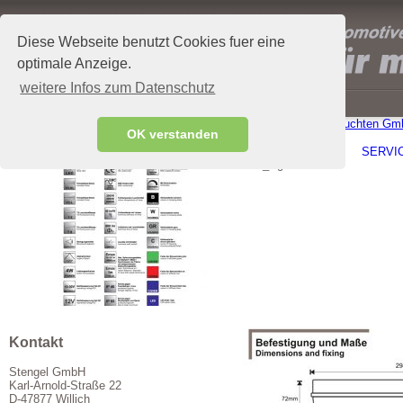
Diese Webseite benutzt Cookies fuer eine
optimale Anzeige.
weitere Infos zum Datenschutz
Stengel Fahrzeugleuchten G
OK verstanden
Name
Information
FR LED
STENGEL GMBH
AKTUELLES
PRODUKTE
SERVI
Bild_Agenda
Kontakt
Stengel GmbH
Karl-Arnold-Straße 22
D-47877 Willich